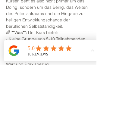
Kursen geht es also nicht primär um das 
Doing, sondern um das Being, das Weiten 
des Potenzialraums und die Hingabe zur 
heiligen Entwicklungschance der 
beruflichen Selbstständigkeit. 
🌈 
**Was**:
 Der Kurs bietet: 
- Kleine Gruppe von 5-10 Teilnehmenden 
- Online-Kurs mit festen 120-minütigen 
Terminen 
- Co-kreative Sitzungsgestaltung für hohen 
Wert und Praxisbezug  
🔍
 **Wie**:
 Die Pilotversion ist ein 
Experiment, bei dem du Teil des…
Mehr anzeigen
Diese Veranstaltung teilen