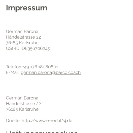
Impressum
Angaben gemäß § 5 TMG:
Germán Barona
Händelstrasse 22
76185 Karlsruhe
USt-ID: DE356706245
Kontakt:
Telefon:
+49 176 18080801
E-Mail:
german.barona@barco.coach
Verantwortlich für den Inhalt
nach § 55 Abs. 2 RStV:
Germán Barona
Händelstrasse 22
76185 Karlsruhe
Quelle:
http://www.e-recht24.de