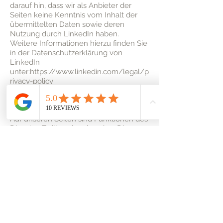
darauf hin, dass wir als Anbieter der
Seiten keine Kenntnis vom Inhalt der
übermittelten Daten sowie deren
Nutzung durch LinkedIn haben.
Weitere Informationen hierzu finden Sie
in der Datenschutzerklärung von
LinkedIn
unter:
https://www.linkedin.com/legal/p
rivacy-policy
Datenschutzerklärung für die Nutzung
von Twitter
Auf unseren Seiten sind Funktionen des
Dienstes Twitter eingebunden. Diese
Funktionen werden angeboten durch
die Twitter Inc., 1355 Market Street, Suite
900, San Francisco, CA 94103, USA.
Durch das Benutzen von Twitter und der
Funktion "Re-Tweet" werden die von
Ihnen besuchten Webseiten mit Ihrem
Twitter-Account verknüpft und anderen
Nutzern bekannt gegeben. Dabei
werden auch Daten an Twitter