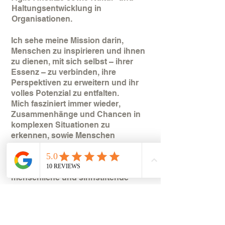
Haltungsentwicklung in
Organisationen.
Ich sehe meine Mission darin,
Menschen zu inspirieren und ihnen
zu dienen, mit sich selbst – ihrer
Essenz – zu verbinden, ihre
Perspektiven zu erweitern und ihr
volles Potenzial zu entfalten.
Mich fasziniert immer wieder,
Zusammenhänge und Chancen in
komplexen Situationen zu
erkennen, sowie Menschen
einladend zu gewinnen, gemeinsam
kreative Lösungen zu finden und
dabei die Herausforderungen auf
menschliche und sinnstiftende
Weise anzugehen und so
Entwicklungspfade zu gehen, die
eine nachhaltige Business
Performance, und auch jeden