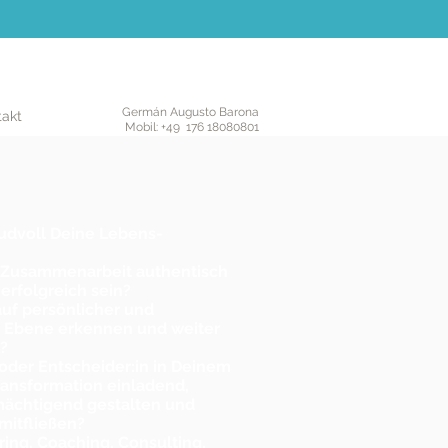
Germán Augusto Barona
takt
Mobil: +49 176 18080801
eudvoll
Deine Lebens-
nd Zusammenarbeit authentisch
folgreich sein?
 auf persönlicher und
 Ebene erkennen und weiter
?
 oder Entscheider:in in Deinem
ransformation einladend,
mächtigend
gestalten
und
mitfließen?
rring, Coaching, Consulting,