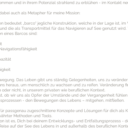
kommen und in ihrem
Potenzial strahlend zu erblühen - im Kontakt ne
dabei auch als Metapher für meine Mission:
n bedeutet „barco“ jegliche Konstruktion, welche in der Lage ist, im
d die als Transportmittel für das Navigieren auf See genutzt wird.
n eines Barcos sind:
t
Navigationsfähigkeit
azität
gkeit
wegung. Das Leben gibt uns ständig Gelegenheiten, uns zu veränder
 uns heraus, um menschlich zu wachsen und zu reifen. Veränderung fi
n oder nicht, in unserem privaten wie beruflichen Kontext.
st, ob wir uns als Opfer der Umstände und der Vergangenheit fühlen
sprozessen - den Bewegungen des Lebens – mitgehen, mitfließen.
für passgenau zugeschnittene Konzepte und Lösungen für dich als 
ährter Methoden und Tools.
ion ist es, Dich bei deinem Entwicklungs- und Entfaltungsprozess - 
Reise auf der See des Lebens in und außerhalb des beruflichen Konte