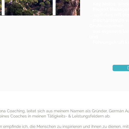
Key Notes, Works
Projekt Managem
... und dies mit e
mechanismen von
Großkonzernen
aus eigenem lang
und
Führungskraft k
ona Coaching, leitet sich aus meinem Namen als Gründer, Germán A
eines Coaches in meinen Tätigkeits- & Leistungsfeldern ab.
n empfinde ich, die
Menschen zu inspirieren und ihnen zu
dienen, mit