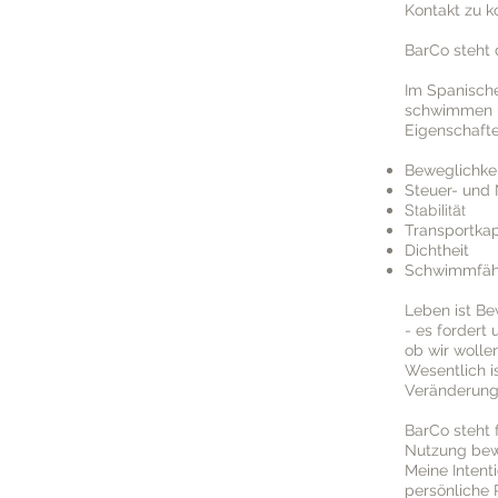
Kontakt zu 
BarCo steht 
Im Spanische
schwimmen un
Eigenschafte
Beweglichkei
Steuer- und 
Stabilität
Transportkap
Dichtheit
Schwimmfähi
Leben ist Be
- es fordert
ob wir wolle
Wesentlich i
Veränderung
BarCo steht 
Nutzung bew
Meine Intent
persönliche 