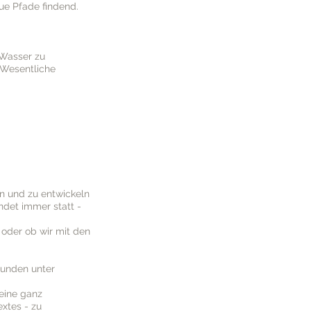
ue Pfade findend.
 Wasser zu
 Wesentliche
n und zu entwickeln
ndet immer statt -
 oder ob wir mit den
Kunden unter
deine ganz
xtes - zu