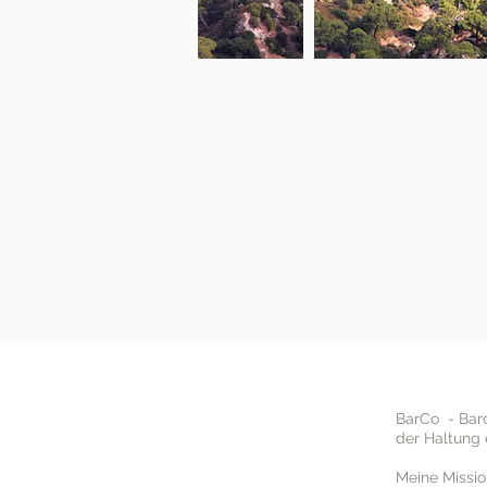
Meine Mission:
BarCo - Bar
der Haltung 
Meine Missio