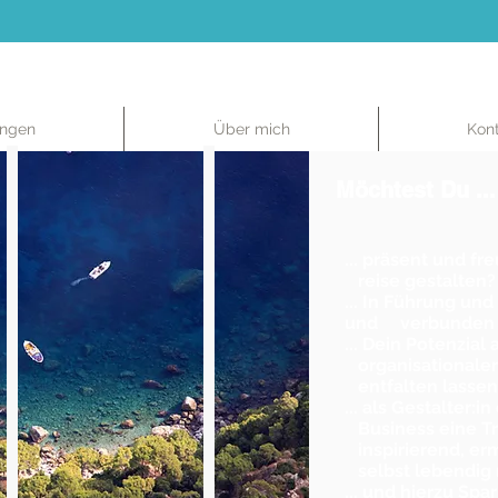
ungen
Über mich
Kon
Möchtest Du ...
... präsent und fr
reise gestalten?
... In Führung u
und
verbunden er
... Dein Potenzial
organisationaler
entfalten lassen
... als
Gestalter:in
Business eine
T
inspirierend,
er
selbst lebendig 
... und hierzu Spa