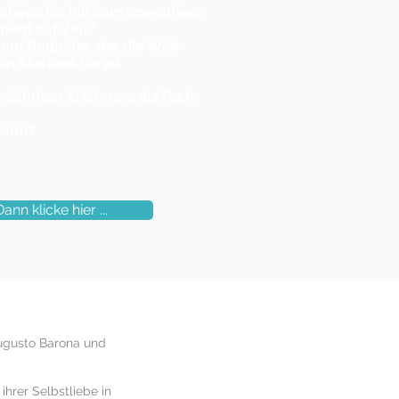
hops bis hin zum operativen
ent auf Zeit?
inem Begleiter, der die Wirk-
 Startups bis zu
jähriger Erfahrung als Fach-
ennt?
Dann klicke hier ...
ugusto Barona und
 ihrer Selbstliebe
in