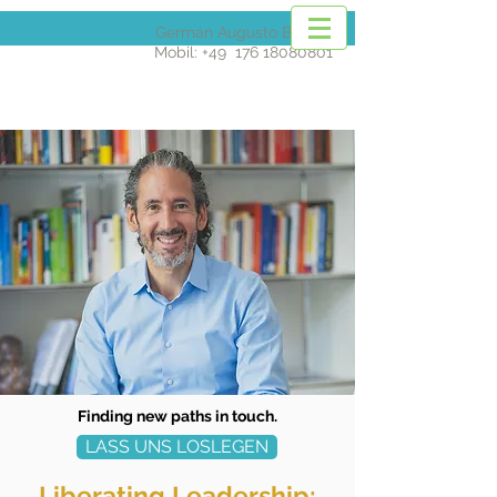
Germán Augusto Barona
Mobil: +49
176 18080801
Finding new paths in touch.
LASS UNS LOSLEGEN
Liberating Leadership: